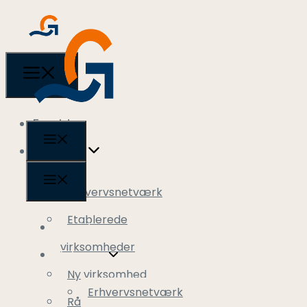
Forside
Erhverv
Erhvervsnetværk
Etablerede
Forside
virksomheder
Erhverv
Ny virksomhed
Erhvervsnetværk
Rådgivning