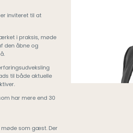
 inviteret til at
ærket i praksis, møde
af den åbne og
å.
 erfaringsudveksling
ds til både aktuelle
tiver.
 som har mere end 30
ste møde som gæst. Der