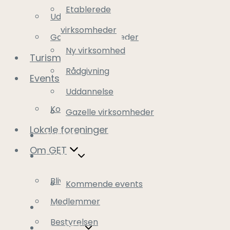
Etablerede
Uddannelse
virksomheder
Gazelle virksomheder
Ny virksomhed
Turisme
Rådgivning
Events
Uddannelse
Kommende events
Gazelle virksomheder
Lokale foreninger
Turisme
Om GET
Events
Bliv medlem
Kommende events
Medlemmer
Lokale foreninger
Bestyrelsen
Om GET