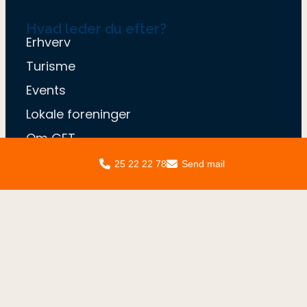
Hvad leder du efter?
Erhverv
Turisme
Events
Lokale foreninger
Om GET
Kontakt
25 22 22 78
Send mail
Nyhedsbrev
© Gribskov Erhverv & Turisme