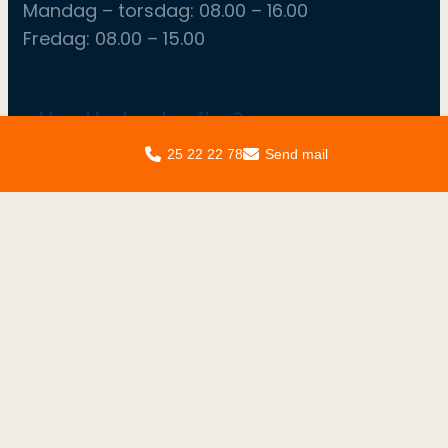
Mandag – torsdag: ​08.00 – 16.00
Fredag: ​08.00 – 15.00
Hvad leder du efter?
Erhverv
25 22 22 78
Send mail
Turisme
Events
Lokale foreninger
Om GET
Kontakt
Nyhedsbrev